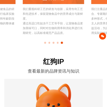
健食品的研
我们重视科研工艺的研发与创新，采用专利工艺
我们注重品
行临床实验
和先进技术，保留宠物食品中的营养成分与新鲜
合、专家顾
和年龄阶段
度。
多种形式，
物的整体健
通过高适口性如冻干工艺等手段，让宠物食品更
主人的营养
加美味可口，同时对生物利用率和消化率进行长
益活动，为
期研究，以高标准规范产品品质。
用实际行动
红狗IP
查看最新的品牌资讯与知识