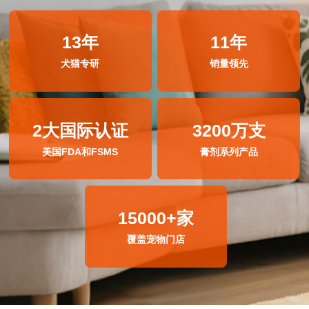
13年
11年
犬猫专研
销量领先
2大国际认证
3200万支
美国FDA和FSMS
膏剂系列产品
15000+家
覆盖宠物门店