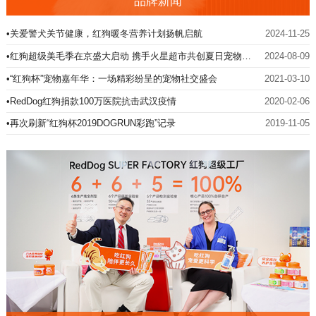
品牌新闻
•关爱警犬关节健康，红狗暖冬营养计划扬帆启航
2024-11-25
•红狗超级美毛季在京盛大启动 携手火星超市共创夏日宠物盛
2024-08-09
事
•“红狗杯”宠物嘉年华：一场精彩纷呈的宠物社交盛会
2021-03-10
•RedDog红狗捐款100万医院抗击武汉疫情
2020-02-06
•再次刷新“红狗杯2019DOGRUN彩跑”记录
2019-11-05