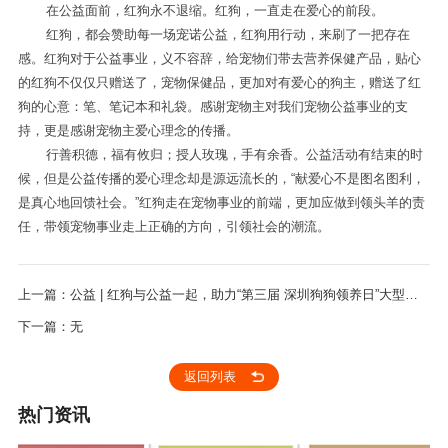
在公益面前，红狗永不退缩。红狗，一直走在爱心的前段。
红狗，都会赞助每一场宠诺公益，红狗用行动，来刷了一把存在
感。红狗对于公益事业，义不容辞，给宠物们带去营养保健产品，贴心
的红狗不仅仅只赠送了，宠物保健品，更加对有爱心的狗主，赠送了红
狗的心意：笔、笔记本和礼袋。感谢宠物主对我们宠物公益事业的支
持，更是感谢宠物主爱心理念的传播。
行善积德，福有攸归；授人玫瑰，手有余香。公益活动有结束的时
候，但是公益传播的爱心理念却是源远流长的，“献爱心不是图名图利，
是真心地回馈社会。”红狗走在宠物事业的前端，更加应做到领头羊的责
任，带领宠物事业走上正确的方向，引领社会的潮流。
上一篇：公益 | 红狗与公益一起，助力“第三届 深圳狗狗领养日”大型公
益活动
下一篇：无
返回列表
热门资讯