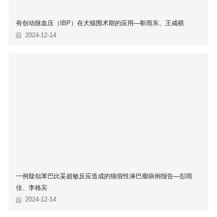
有创动脉血压（IBP）在犬猫围术期的应用—靳雨东、王咸棋
2024-12-14
一例疑似苯巴比妥超敏反应造成的猫假性淋巴瘤病例报告—彭雨
佳、李格宾
2024-12-14