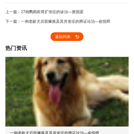
上一篇：27例鹦鹉前胃扩张症的诊治—唐国梁
下一篇：一例老龄犬后肢瘫痪及其并发症的辨证论治—俞悦晖
返回列表
热门资讯
一例老龄犬后肢瘫痪及其并发症的辨证论治—俞悦晖