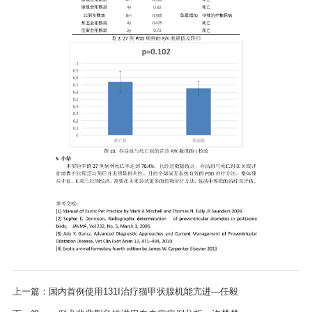
上一篇：国内首例使用131I治疗猫甲状腺机能亢进—任毅