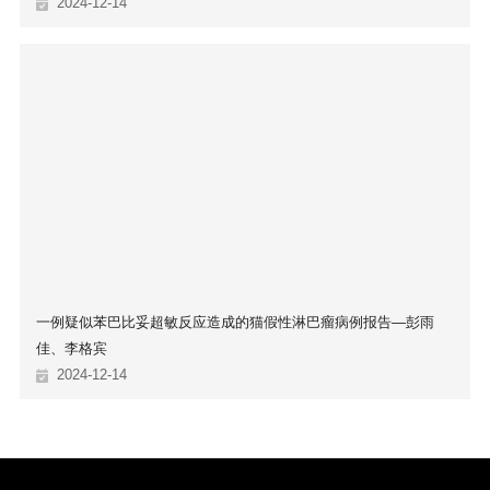
2024-12-14
一例疑似苯巴比妥超敏反应造成的猫假性淋巴瘤病例报告—彭雨
佳、李格宾
2024-12-14